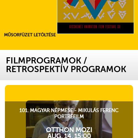
MŰSORFÜZET LETÖLTÉSE
FILMPROGRAMOK
/
RETROSPEKTÍV PROGRAMOK
101. MAGYAR NÉPMESE - MIKULÁS FERENC
PORTRÉFILM
OTTHON MOZI
AUG. 14. 15:00