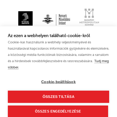
Az ezen a webhelyen található cookie-król
Cookie-kat használunk a webhely teljesítményével és
használatával kapcsolatos információk gyűjtésére és elemzésére,
a közösségi média funkcióinak biztosítására, valamint a tartalom
és a hirdetések továbbfejlesztésére és testreszabására.
Tudj meg
többet
XV. Kecskeméti
Adatkezelési tájékoztató
Animációs
Filmfesztivál
Cookie-beállítások
2021. augusztus 11–
15.
ÖSSZES TILTÁSA
6000 Kecskemét, Liszt
Ferenc u. 21.
+36 76 481 788
ÖSSZES ENGEDÉLYEZÉSE
kaff@kecskemetfilm.hu