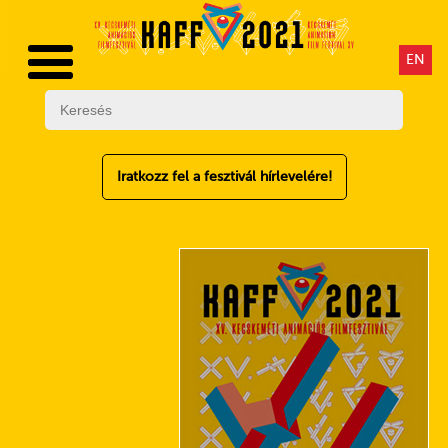
EN
Iratkozz fel a fesztivál hírlevelére!