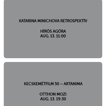
KATARINA MINICHOVA RETROSPEKTÍV
HÍRÖS AGÓRA
AUG. 13. 11:00
KECSKEMÉTFILM 50 – ARTANIMA
OTTHON MOZI
AUG. 13. 19:30