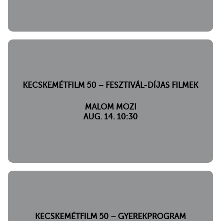
KECSKEMÉTFILM 50 – FESZTIVÁL-DÍJAS FILMEK
MALOM MOZI
AUG. 14. 10:30
KECSKEMÉTFILM 50 – GYEREKPROGRAM