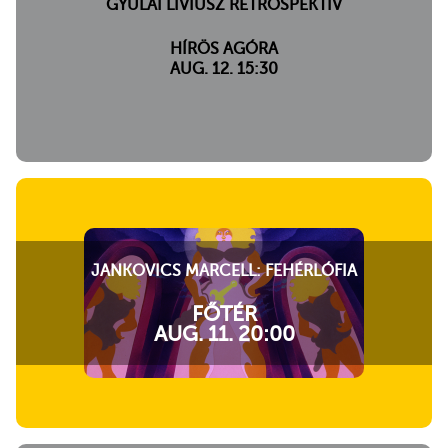
GYULAI LÍVIUSZ RETROSPEKTÍV
HÍRÖS AGÓRA
AUG. 12. 15:30
JANKOVICS MARCELL: FEHÉRLÓFIA
FŐTÉR
AUG. 11. 20:00