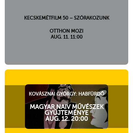
KECSKEMÉTFILM 50 – SZÓRAKOZUNK
OTTHON MOZI
AUG. 11. 11:00
KOVÁSZNAI GYÖRGY: HABFÜRDŐ
MAGYAR NAIV MŰVÉSZEK
GYŰJTEMÉNYE
AUG. 12. 20:00