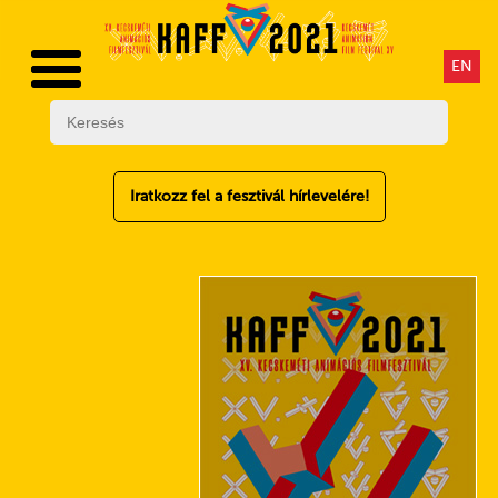
EN
Iratkozz fel a fesztivál hírlevelére!