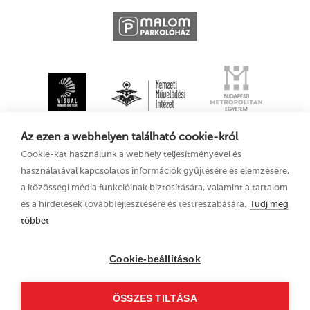
Az ezen a webhelyen található cookie-król
Cookie-kat használunk a webhely teljesítményével és
használatával kapcsolatos információk gyűjtésére és elemzésére,
a közösségi média funkcióinak biztosítására, valamint a tartalom
és a hirdetések továbbfejlesztésére és testreszabására.
Tudj meg
többet
XV. Kecskeméti
Adatkezelési tájékoztató
Animációs
Filmfesztivál
Cookie-beállítások
2021. augusztus 11–
15.
ÖSSZES TILTÁSA
6000 Kecskemét, Liszt