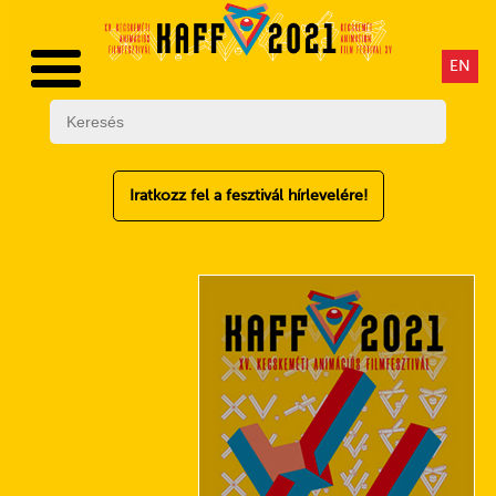
EN
Iratkozz fel a fesztivál hírlevelére!