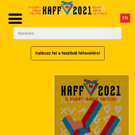
EN
Iratkozz fel a fesztivál hírlevelére!