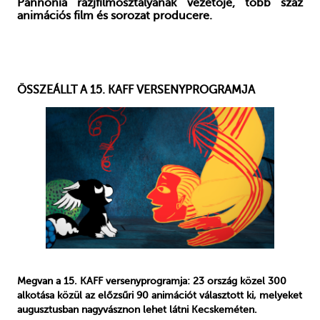
Pannónia razjfilmosztályának vezetője, több száz
animációs film és sorozat producere.
ÖSSZEÁLLT A 15. KAFF VERSENYPROGRAMJA
Megvan a 15. KAFF versenyprogramja: 23 ország közel 300
alkotása közül az előzsűri 90 animációt választott ki, melyeket
augusztusban nagyvásznon lehet látni Kecskeméten.