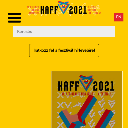
EN
Iratkozz fel a fesztivál hírlevelére!