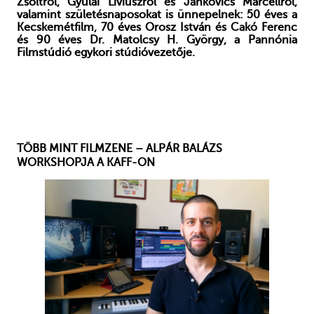
Zsoltról, Gyulai Líviuszról és Jankovics Marcellről,
valamint születésnaposokat is ünnepelnek: 50 éves a
Kecskemétfilm, 70 éves Orosz István és Cakó Ferenc
és 90 éves Dr. Matolcsy H. György, a Pannónia
Filmstúdió egykori stúdióvezetője.
TÖBB MINT FILMZENE – ALPÁR BALÁZS
WORKSHOPJA A KAFF-ON