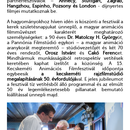
partnerfesztiválok –
Annecy,
Stuttgart, Zágráb,
Hangzhou, Espinho, Pozsony és London
- díjnyertes
filmjei mutatkoznak be.
A hagyományokhoz híven idén is köszönti a fesztivál a
kerek születésnapjukat ünneplő, a magyar animációs
filmművészet karakterét meghatározó
személyiségeket: a 90 éves
Dr. Matolcsy H. György
öt,
a Pannónia Filmstúdió egykori – a magyar animáció
aranykorát megteremtő – stúdióvezetőjét és két 70
éves rendezőt,
Orosz István
t és
Cakó Ferenc
et.
Mindhármuk munkásságából retrospektív vetítések
keretében kaphat ízelítőt a közönség. A 15.
Kecskeméti Animációs Filmfesztivál időpontja
egybeesik
a kecskeméti rajzfilmstúdió
megalapításának 50. évfordulójá
val. E jeles jubileumot
a fesztivál tíz vetítésből álló programmal és az elmúlt
50 év legemlékezetesebb pillanatait bemutató
kiállítással ünnepli majd.