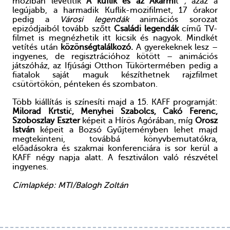
moziban levetítik
A kuflik és az Akármi
t
,
azaz a
legújabb, a harmadik Kuflik-mozifilmet, 17 órakor
pedig a
Városi legendák
animációs sorozat
epizódjaiból tovább szőtt
Családi legendák
című TV-
filmet is megnézhetik itt kicsik és nagyok. Mindkét
vetítés után
közönségtalálkozó.
A gyerekeknek lesz –
ingyenes, de regisztrációhoz kötött – animációs
játszóház, az Ifjúsági Otthon Tükörtermében pedig a
fiatalok saját maguk készíthetnek rajzfilmet
csütörtökön, pénteken és szombaton.
Több kiállítás is színesíti majd a 15. KAFF programját:
Milorad Krtstić, Menyhei Szabolcs, Cakó Ferenc,
Szoboszlay Eszter
képeit a Hírös Agórában, míg
Orosz
István
képeit a Bozsó Gyűjteményben lehet majd
megtekinteni, továbbá könyvbemutatókra,
előadásokra és szakmai konferenciára is sor kerül a
KAFF négy napja alatt. A fesztiválon való részvétel
ingyenes.
Címlapkép: MTI/Balogh Zoltán