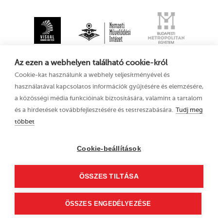
Az ezen a webhelyen található cookie-król
Cookie-kat használunk a webhely teljesítményével és
használatával kapcsolatos információk gyűjtésére és elemzésére,
a közösségi média funkcióinak biztosítására, valamint a tartalom
és a hirdetések továbbfejlesztésére és testreszabására.
Tudj meg
többet
XV. Kecskeméti
Adatkezelési tájékoztató
Animációs
Filmfesztivál
Cookie-beállítások
2021. augusztus 11–
15.
ÖSSZES TILTÁSA
6000 Kecskemét, Liszt
Ferenc u. 21.
+36 76 481 788
ÖSSZES ENGEDÉLYEZÉSE
kaff@kecskemetfilm.hu