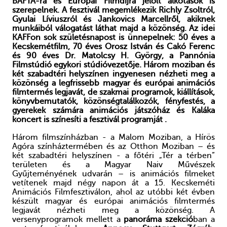
BAFTA-ra és
Európai Filmdíjra jelölt alkotások is
szerepelnek.
A fesztivál megemlékezik
Richly Zsoltról,
Gyulai Líviuszról és Jankovics Marcellről, akiknek
munkáiból válogatást láthat majd a közönség. Az idei
KAFFon sok születésnapost is ünnepelnek: 50 éves a
Kecskemétfilm, 70 éves Orosz István és Cakó Ferenc
és 90 éves Dr. Matolcsy H. György, a Pannónia
Filmstúdió egykori stúdióvezetője.
Három moziban és
két
szabadtéri helyszínen ingyenesen nézheti meg a
közönség
a legfrissebb magyar és európai animációs
filmtermés legjavát, de szakmai programok,
kiállítások,
könyvbemutatók, közönségtalálkozók, fényfestés, a
gyerekek számára animációs játszóház és Kaláka
koncert is színesíti a fesztivál programját
.
Három filmszínházban - a Malom Moziban, a Hírös
Agóra színháztermében és az Otthon Moziban – és
két szabadtéri helyszínen - a főtéri „Tér a térben”
területen és a Magyar Naiv Művészek
Gyűjteményének udvarán – is animációs filmeket
vetítenek majd négy napon át a 15. Kecskeméti
Animációs Filmfesztiválon, ahol az utóbbi két évben
készült magyar és európai animációs filmtermés
legjavát nézheti meg a közönség. A
versenyprogramok mellett a
panoráma szekció
ban a