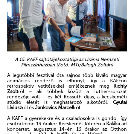
A 15. KAFF sajtótájékoztatója az Uránia Nemzeti
Filmszínházban (Fotó: MTI/Balogh Zoltán)
A legutóbbi fesztivál óta sajnos több kiváló magyar
animációs rendező is elhunyt, így a KAFFon
retrospektív vetítésekkel emlékeznek meg
Richly
Zsolt
ról – aki többek között a Luther-sorozat
rendezője volt – és két Kossuth-díjas, a kecskeméti
stúdió életét is meghatározó alkotóról,
Gyulai
Líviusz
ról és
Jankovics Marcell
ről.
A KAFF a gyerekekre és a családosokra is gondol, így
csütörtökön 19 órakor Kecskemét főterén a
Kaláka
ad
koncertet, augusztus 14-én 13 órakor az Otthon