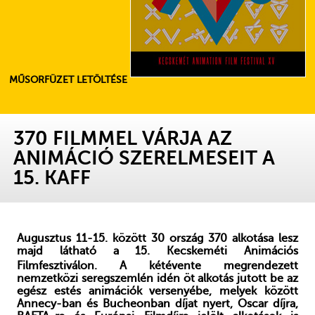
MŰSORFÜZET LETÖLTÉSE
370 FILMMEL VÁRJA AZ
ANIMÁCIÓ SZERELMESEIT A
15. KAFF
Augusztus 11-15. között 30 ország 370 alkotása lesz
majd látható a 15. Kecskeméti Animációs
Filmfesztiválon.
A kétévente megrendezett
nemzetközi seregszemlén idén öt alkotás jutott be az
egész estés animációk versenyébe, melyek között
Annecy-ban és Bucheonban díjat nyert,
Oscar díjra,