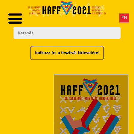
EN
Iratkozz fel a fesztivál hírlevelére!