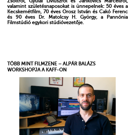
Zsoltról, Gyulai Líviuszról és Jankovics Marcellről,
valamint születésnaposokat is ünnepelnek: 50 éves a
Kecskemétfilm, 70 éves Orosz István és Cakó Ferenc
és 90 éves Dr. Matolcsy H. György, a Pannónia
Filmstúdió egykori stúdióvezetője.
TÖBB MINT FILMZENE – ALPÁR BALÁZS
WORKSHOPJA A KAFF-ON