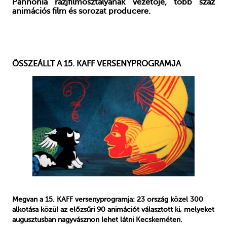
Pannónia razjfilmosztályának vezetője, több száz
animációs film és sorozat producere.
ÖSSZEÁLLT A 15. KAFF VERSENYPROGRAMJA
Megvan a 15. KAFF versenyprogramja: 23 ország közel 300
alkotása közül az előzsűri 90 animációt választott ki, melyeket
augusztusban nagyvásznon lehet látni Kecskeméten.