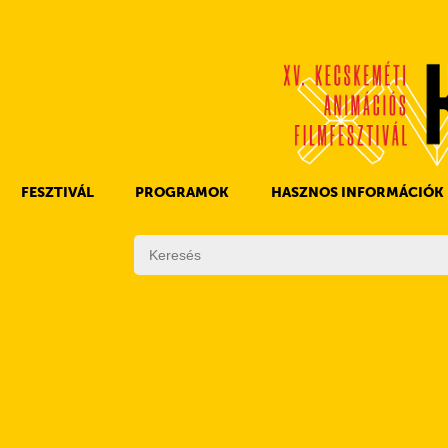
FESZTIVÁL
PROGRAMOK
HASZNOS INFORMÁCIÓK
A KAFF TÖRTÉNETE
FILMPROGRAMOK
DÍJAK
EGYÉB PROGRAMOK
SZABÁLYZAT
PROGRAMOK NAPI BONTÁSBAN
ZSŰRI
KISTÉRSÉGI PROGRAMOK
FESZTIVÁL STÁB