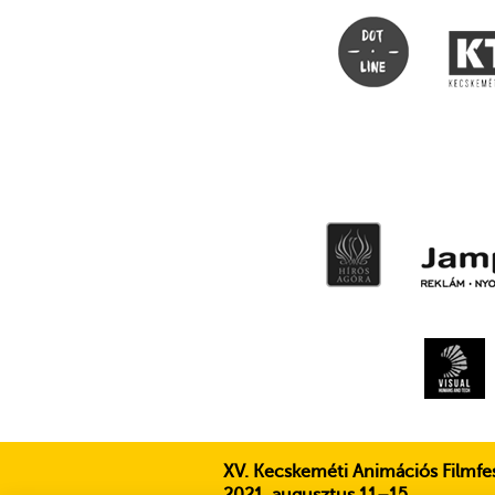
XV. Kecskeméti Animációs Filmfes