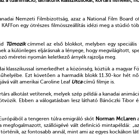
z a tűanimáció, láthatunk klasszikusokat, kortárs filmeket, 
nadai Nemzeti Filmbizottság, azaz a National Film Board of
. KAFFon egy ötrészes filmösszeállítás idézi meg a stúdió 
ajd
Tűmozik
címmel az első blokkot, melyben egy speciális te
a különleges eljárásnak a lényege, hogy megvilágított, spec
akozó méretei nyomán keletkező árnyék rajzolja meg.
ai klasszikussal ismerkedhet a közönség, köztük a magyar 
 műhelyébe. Ezt követően a harmadik blokk 11.30-kor hét nő
gjává vált amerikai Caroline Leaf
Utca
című filmje is.
árs alkotást vetítenek, melyek szép példái a kanadai animáci
tvözik. Ebben a válogatásban lesz látható Bánóczki Tibor és 
Európából a tengeren túlra emigráló skót
Norman McLaren
a
ala megfogalmazott, szállóigévé vált definíció mintapéldái
történik, az fontosabb annál, mint ami az egyes kockákon lát