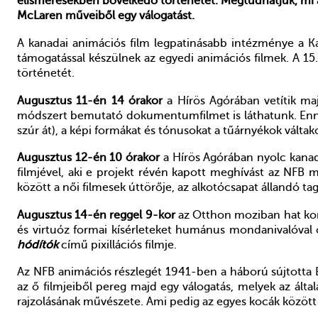
elismerésekben bővelkedő történetét. Megtudhatjuk, mi a
McLaren műveiből egy válogatást.
A kanadai animációs film legpatinásabb intézménye a Ka
támogatással készülnek az egyedi animációs filmek. A 15
történetét.
Augusztus 11-én 14 órakor
a Hírös Agórában vetítik m
módszert bemutató dokumentumfilmet is láthatunk. Ennek 
szúr át), a képi formákat és tónusokat a tűárnyékok vált
Augusztus 12-én 10 órakor
a Hírös Agórában nyolc kanad
filmjével, aki e projekt révén kapott meghívást az NFB
között a női filmesek úttörője, az alkotócsapat állandó ta
Augusztus 14-én reggel 9-kor
az Otthon moziban hat kort
és virtuóz formai kísérleteket humánus mondanivalóval ö
hódítók
című pixillációs filmje.
Az NFB animációs részlegét 1941-ben a háború sújtotta 
az ő filmjeiből pereg majd egy válogatás, melyek az ált
rajzolásának művészete. Ami pedig az egyes kocák között 