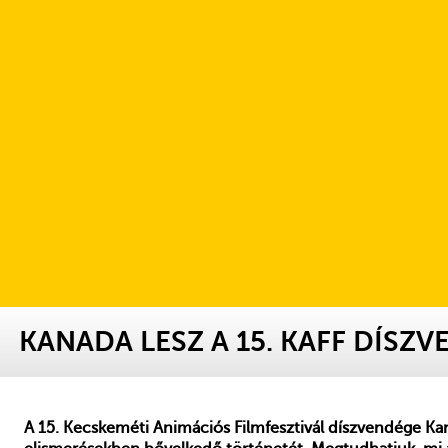
KANADA LESZ A 15. KAFF DÍSZ
A 15. Kecskeméti Animációs Filmfesztivál díszvendége Kana