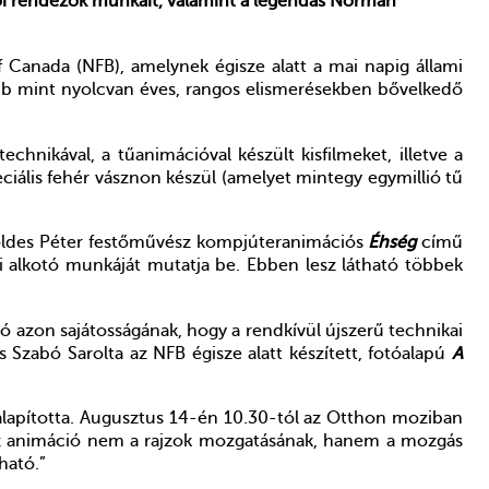
női rendezők munkáit, valamint a legendás Norman
 Canada (NFB), amelynek égisze alatt a mai napig állami
több mint nyolcvan éves, rangos elismerésekben bővelkedő
chnikával, a tűanimációval készült kisfilmeket, illetve a
iális fehér vásznon készül (amelyet mintegy egymillió tű
Földes Péter festőművész kompjúteranimációs
Éhség
című
i alkotó munkáját mutatja be. Ebben lesz látható többek
ó azon sajátosságának, hogy a rendkívül újszerű technikai
Szabó Sarolta az NFB égisze alatt készített, fotóalapú
A
lapította. Augusztus 14-én 10.30-tól az Otthon moziban
: „az animáció nem a rajzok mozgatásának, hanem a mozgás
ható.”