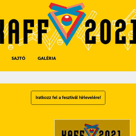
SAJTÓ
GALÉRIA
SAJTÓKAPCSOLAT
SAJTÓFIGYELŐ
Iratkozz fel a fesztivál hírlevelére!