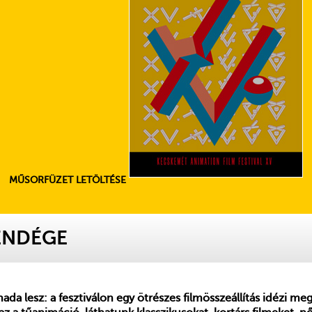
MŰSORFÜZET LETÖLTÉSE
VENDÉGE
da lesz: a fesztiválon egy ötrészes filmösszeállítás idézi m