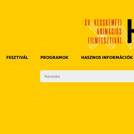
FESZTIVÁL
PROGRAMOK
HASZNOS INFORMÁCIÓK
A KAFF TÖRTÉNETE
FILMPROGRAMOK
DÍJAK
EGYÉB PROGRAMOK
SZABÁLYZAT
PROGRAMOK NAPI BONTÁSBAN
ZSŰRI
KISTÉRSÉGI PROGRAMOK
FESZTIVÁL STÁB