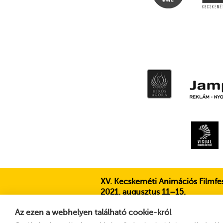
XV. Kecskeméti Animációs Filmfes
2021. augusztus 11–15.
6000 Kecskemét, Liszt Ferenc u. 21.
Az ezen a webhelyen található cookie-król
+36 76 481 788