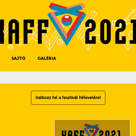
SAJTÓ
GALÉRIA
SAJTÓKAPCSOLAT
SAJTÓFIGYELŐ
Iratkozz fel a fesztivál hírlevelére!