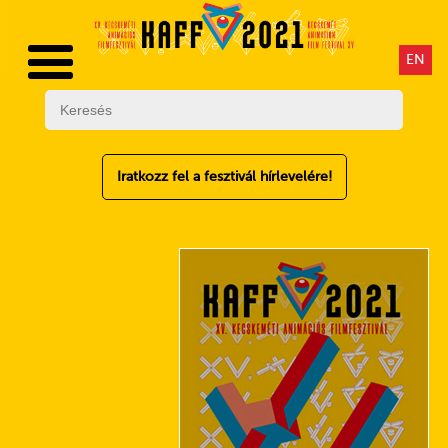
EN
Iratkozz fel a fesztivál hírlevelére!