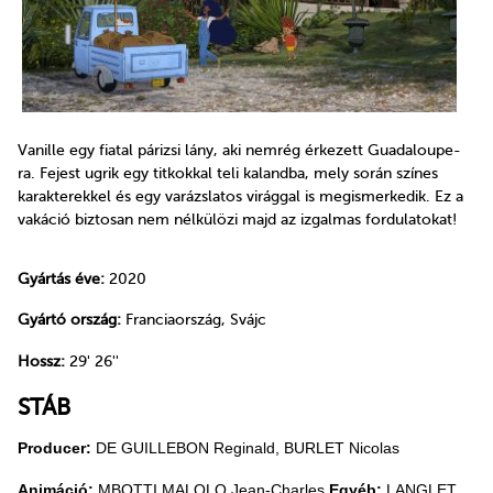
Vanille egy fiatal párizsi lány, aki nemrég érkezett Guadaloupe-
ra. Fejest ugrik egy titkokkal teli kalandba, mely során színes
karakterekkel és egy varázslatos virággal is megismerkedik. Ez a
vakáció biztosan nem nélkülözi majd az izgalmas fordulatokat!
Gyártás éve:
2020
Gyártó ország:
Franciaország, Svájc
Hossz:
29' 26''
STÁB
Producer:
DE GUILLEBON Reginald, BURLET Nicolas
Animáció:
MBOTTI MALOLO Jean-Charles
Egyéb:
LANGLET