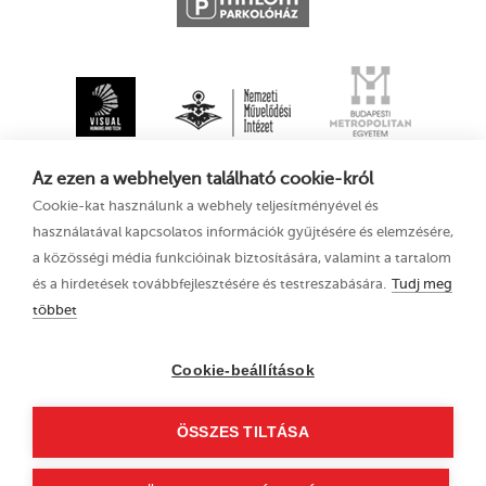
Az ezen a webhelyen található cookie-król
Cookie-kat használunk a webhely teljesítményével és
használatával kapcsolatos információk gyűjtésére és elemzésére,
a közösségi média funkcióinak biztosítására, valamint a tartalom
és a hirdetések továbbfejlesztésére és testreszabására.
Tudj meg
többet
XV. Kecskeméti
Adatkezelési tájékoztató
Animációs
Filmfesztivál
Cookie-beállítások
2021. augusztus 11–
15.
ÖSSZES TILTÁSA
6000 Kecskemét, Liszt
Ferenc u. 21.