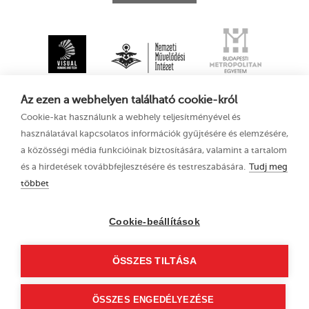
Az ezen a webhelyen található cookie-król
Cookie-kat használunk a webhely teljesítményével és
használatával kapcsolatos információk gyűjtésére és elemzésére,
a közösségi média funkcióinak biztosítására, valamint a tartalom
és a hirdetések továbbfejlesztésére és testreszabására.
Tudj meg
többet
XV. Kecskeméti
Adatkezelési tájékoztató
Animációs
Filmfesztivál
Cookie-beállítások
2021. augusztus 11–
15.
ÖSSZES TILTÁSA
6000 Kecskemét, Liszt
Ferenc u. 21.
+36 76 481 788
ÖSSZES ENGEDÉLYEZÉSE