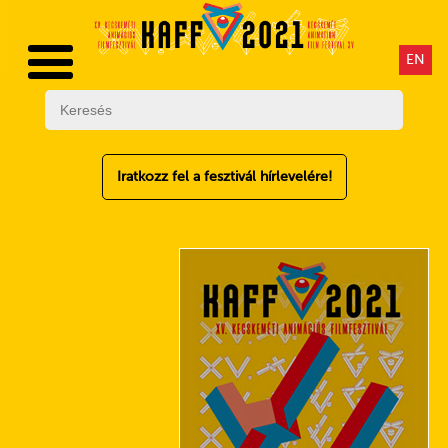
EN
Iratkozz fel a fesztivál hírlevelére!