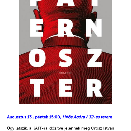
Augusztus 13., péntek 15:00,
Hírös Agóra / 32-es terem
Úgy látszik, a KAFF-ra időzítve jelennek meg Orosz István