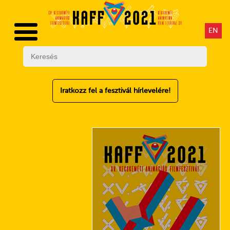
EN
Iratkozz fel a fesztivál hírlevelére!