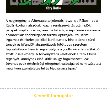
A nagyregény, a
Páternoszter
jelentős része is a Rákosi- és a
Kádár-korban játszódik, igaz, a rendszerváltás utáni idők
perspektívájából nézve, ami, ha tetszik, a képzőművész-szerző
anamorfikus technikájának torzító optikájára utal. Krimi-
izgalmak és hiteles politikai kuriózumok, hihetetlenek tűnő
tények és kifundált abszurditások fölött egy szerelem
hajszálvékony fonalán egyensúlyoz a „csilló véletlen szálakból
szőtt” cselekmény. A törvényszerű véletlenek éltetik Orosz
regényét, amelynek első kritikusa így fogalmazott: „Az
ötvenes évek értelmiségi rétegének valóságáról nem született
még ilyen szemléletes leírás Magyarországon.”
Kiemelt támogatók