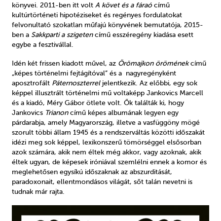
könyvei. 2011-ben itt volt
A követ és a fáraó
című
kultúrtörténeti hipotéziseket és regényes fordulatokat
felvonultató szokatlan műfajú könyvének bemutatója, 2015-
ben a
Sakkparti a szigeten
című esszéregény kiadása esett
egybe a fesztivállal.
Idén két frissen kiadott művel, az
Örömajkon örömének
című
„képes történelmi fejtágítóval” és a nagyregényként
aposztrofált
Páternoszterrel
jelentkezik. Az előbbi, egy sok
képpel illusztrált történelmi mű voltaképp Jankovics Marcell
és a kiadó, Méry Gábor ötlete volt. Ők találták ki, hogy
Jankovics
Trianon
című képes albumának legyen egy
párdarabja, amely Magyarország, illetve a vasfüggöny mögé
szorult többi állam 1945 és a rendszerváltás közötti időszakát
idézi meg sok képpel, lexikonszerű tömörséggel elsősorban
azok számára, akik nem éltek még akkor, vagy azoknak, akik
éltek ugyan, de képesek iróniával szemlélni ennek a komor és
meglehetősen egysíkú időszaknak az abszurditását,
paradoxonait, ellentmondásos világát, sőt talán nevetni is
tudnak már rajta.