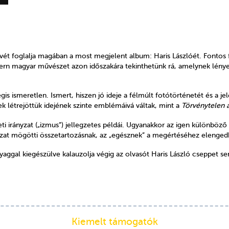
ét foglalja magában a most megjelent album: Haris Lászlóét. Fontos 
odern magyar művészet azon időszakára tekinthetünk rá, amelynek lény
égis ismeretlen. Ismert, hiszen jó ideje a félmúlt fotótörténetét és a
k létrejöttük idejének szinte emblémáivá váltak, mint a
Törvénytelen 
ti irányzat („izmus”) jellegzetes példái. Ugyanakkor az igen különböz
at mögötti összetartozásnak, az „egésznek” a megértéséhez elengedhe
gal kiegészülve kalauzolja végig az olvasót Haris László cseppet se
Kiemelt támogatók