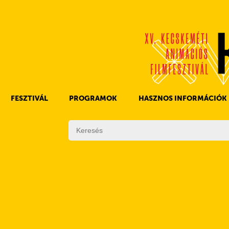
FESZTIVÁL
PROGRAMOK
HASZNOS INFORMÁCIÓK
A KAFF TÖRTÉNETE
FILMPROGRAMOK
DÍJAK
EGYÉB PROGRAMOK
SZABÁLYZAT
PROGRAMOK NAPI BONTÁSBAN
ZSŰRI
KISTÉRSÉGI PROGRAMOK
FESZTIVÁL STÁB