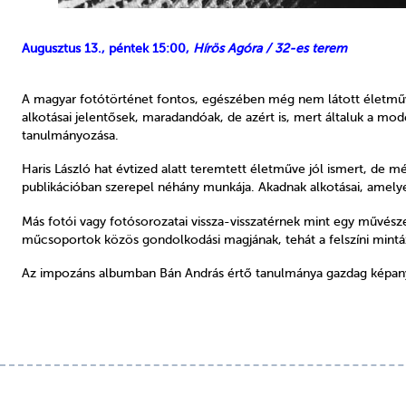
Augusztus 13., péntek 15:00,
Hírös Agóra / 32-es terem
A magyar fotótörténet fontos, egészében még nem látott életműv
alkotásai jelentősek, maradandóak, de azért is, mert általuk a m
tanulmányozása.
Haris László hat évtized alatt teremtett életműve jól ismert, de m
publikációban szerepel néhány munkája. Akadnak alkotásai, amelye
Más fotói vagy fotósorozatai vissza-visszatérnek mint egy művésze
műcsoportok közös gondolkodási magjának, tehát a felszíni mintáz
Az impozáns albumban Bán András értő tanulmánya gazdag képanyag