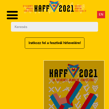
EN
Iratkozz fel a fesztivál hírlevelére!