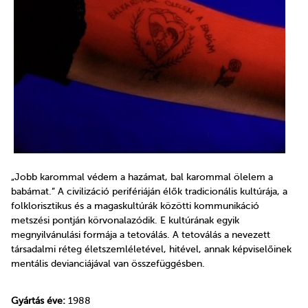
„Jobb karommal védem a hazámat, bal karommal ölelem a
babámat.” A civilizáció perifériáján élők tradicionális kultúrája, a
folklorisztikus és a magaskultúrák közötti kommunikáció
metszési pontján körvonalazódik. E kultúrának egyik
megnyilvánulási formája a tetoválás. A tetoválás a nevezett
társadalmi réteg életszemléletével, hitével, annak képviselőinek
mentális devianciájával van összefüggésben.
Gyártás éve:
1988