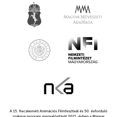
A 15. Kecskeméti Animációs Filmfesztivál és 50. évforduló
szakmai program megvalósítását 2021. évben a Magyar