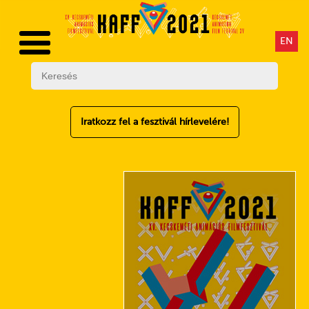
EN
Iratkozz fel a fesztivál hírlevelére!