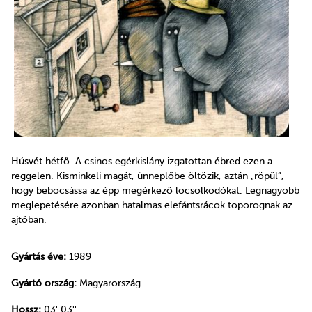
Húsvét hétfő. A csinos egérkislány izgatottan ébred ezen a
reggelen. Kisminkeli magát, ünneplőbe öltözik, aztán „röpül”,
hogy bebocsássa az épp megérkező locsolkodókat. Legnagyobb
meglepetésére azonban hatalmas elefántsrácok toporognak az
ajtóban.
Gyártás éve:
1989
Gyártó ország:
Magyarország
Hossz:
03' 03''