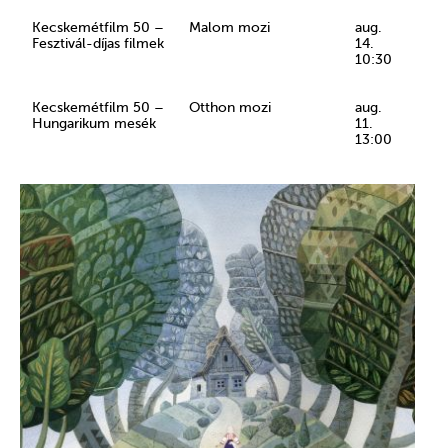
Kecskemétfilm 50 –
Malom mozi
aug.
Fesztivál-díjas filmek
14.
10:30
Kecskemétfilm 50 –
Otthon mozi
aug.
Hungarikum mesék
11.
13:00