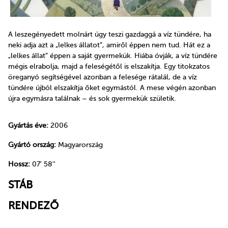
A leszegényedett molnárt úgy teszi gazdaggá a víz tündére, ha
neki adja azt a „lelkes állatot”, amiről éppen nem tud. Hát ez a
„lelkes állat” éppen a saját gyermekük. Hiába óvják, a víz tündére
mégis elrabolja, majd a feleségétől is elszakítja. Egy titokzatos
öreganyó segítségével azonban a felesége rátalál, de a víz
tündére újból elszakítja őket egymástól. A mese végén azonban
újra egymásra találnak – és sok gyermekük születik.
Gyártás éve:
2006
Gyártó ország:
Magyarország
Hossz:
07' 58''
STÁB
RENDEZŐ