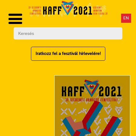
EN
Iratkozz fel a fesztivál hírlevelére!