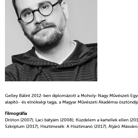
Gelley Bálint 2012-ben diplomázott a Moholy-Nagy Művészeti Egy
alapító- és elnökségi tagja, a Magyar Művészeti Akadémia ösztönd
Filmográfia
Dróton (2007); Laci bátyám (2008); Küzdelem a kartellek ellen (2011
Szkriptum (2017); Hisztimesék: A Hisztimanó (2017); Átjáró Másvár