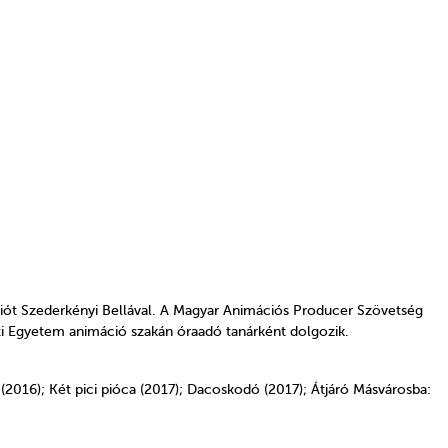
ót Szederkényi Bellával. A Magyar Animációs Producer Szövetség
i Egyetem animáció szakán óraadó tanárként dolgozik.
 (2016); Két pici pióca (2017); Dacoskodó (2017); Átjáró Másvárosba: