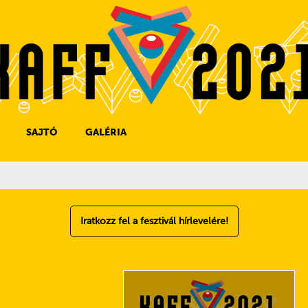
SAJTÓ
GALÉRIA
SAJTÓKAPCSOLAT
SAJTÓFIGYELŐ
Iratkozz fel a fesztivál hírlevelére!