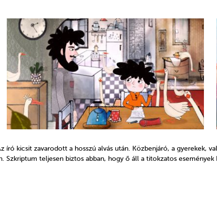
 Az író kicsit zavarodott a hosszú alvás után. Közbenjáró, a gyerekek,
. Szkriptum teljesen biztos abban, hogy ő áll a titokzatos események 