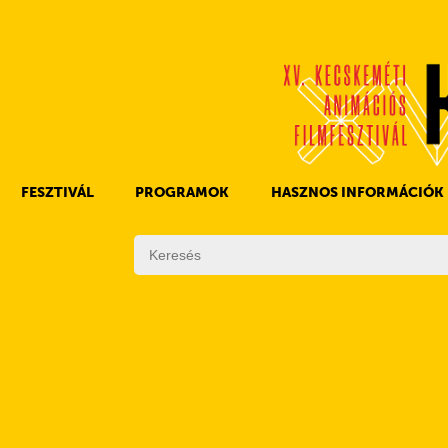
FESZTIVÁL
PROGRAMOK
HASZNOS INFORMÁCIÓK
A KAFF TÖRTÉNETE
FILMPROGRAMOK
DÍJAK
EGYÉB PROGRAMOK
SZABÁLYZAT
PROGRAMOK NAPI BONTÁSBAN
ZSŰRI
KISTÉRSÉGI PROGRAMOK
FESZTIVÁL STÁB