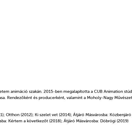
etem animáció szakán. 2015-ben megalapította a CUB Animation stúdi
íjasa. Rendezőként és producerként, valamint a Moholy-Nagy Művészet
); Otthon (2012); Ki szelet vet (2014); Átjáró Másvárosba: Közbenjáró
osba: Kértem a következőt (2018); Átjáró Másvárosba: Döbrögi (2019)