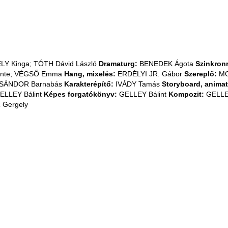
LY Kinga; TÓTH Dávid László
Dramaturg:
BENEDEK Ágota
Szinkron
nte; VÉGSŐ Emma
Hang, mixelés:
ERDÉLYI JR. Gábor
Szereplő:
MO
SÁNDOR Barnabás
Karakterépítő:
IVÁDY Tamás
Storyboard, animat
ELLEY Bálint
Képes forgatókönyv:
GELLEY Bálint
Kompozit:
GELLEY
Gergely