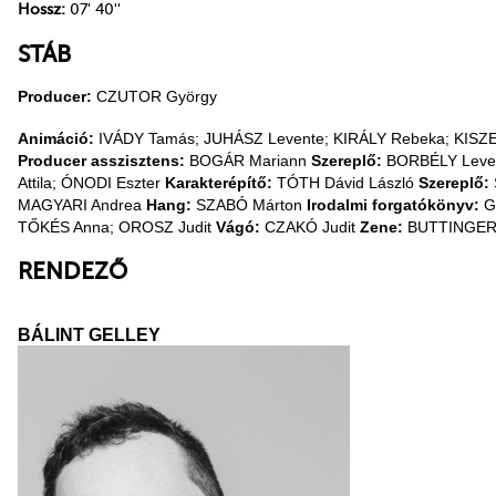
Hossz:
07' 40''
STÁB
Producer:
CZUTOR György
Animáció:
IVÁDY Tamás; JUHÁSZ Levente; KIRÁLY Rebeka; KISZE
Producer asszisztens:
BOGÁR Mariann
Szereplő:
BORBÉLY Leve
Attila; ÓNODI Eszter
Karakterépítő:
TÓTH Dávid László
Szereplő:
MAGYARI Andrea
Hang:
SZABÓ Márton
Irodalmi forgatókönyv:
G
TŐKÉS Anna; OROSZ Judit
Vágó:
CZAKÓ Judit
Zene:
BUTTINGER 
RENDEZŐ
BÁLINT GELLEY