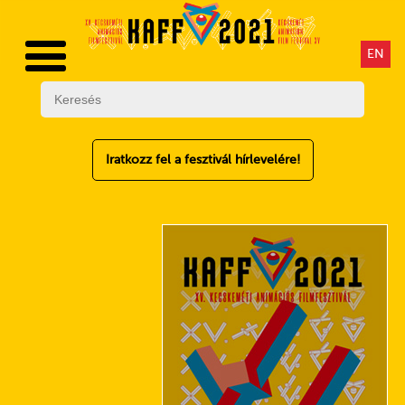
EN
Iratkozz fel a fesztivál hírlevelére!