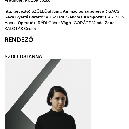
Producer:
FÜLÖP József
Írta, tervezte:
SZÖLLŐSI Anna
Animációs supervisor:
GACS
Réka
Gyártásvezető:
AUSZTRICS Andrea
Kompozit:
CARLSON
Hanna
Operatőr:
RÁDI Gábor
Vágó:
GORÁCZ Vanda
Zene:
KALOTÁS Csaba
RENDEZŐ
SZÖLLŐSI ANNA