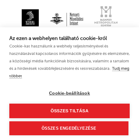
Az ezen a webhelyen található cookie-król
Cookie-kat használunk a webhely teljesítményével és
használatával kapcsolatos információk gyűjtésére és elemzésére,
a közösségi média funkcióinak biztosítására, valamint a tartalom
és a hirdetések továbbfejlesztésére és testreszabására.
Tudj meg
többet
XV. Kecskeméti
Adatkezelési tájékoztató
Animációs
Filmfesztivál
Cookie-beállítások
2021. augusztus 11–
15.
ÖSSZES TILTÁSA
6000 Kecskemét, Liszt
Ferenc u. 21.
+36 76 481 788
ÖSSZES ENGEDÉLYEZÉSE
kaff@kecskemetfilm.hu