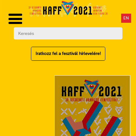
EN
Iratkozz fel a fesztivál hírlevelére!